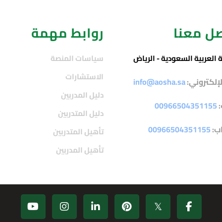
ل معنا
روابط مهمة
 العربية السعودية - الرياض
سياسات المنصة
الاستشارات
الإلكتروني:
info@aosha.sa
دليل المدربين
:
00966504351155
دليل المتدربين
ب:
00966504351155
تأهيل المتدربين
تأهيل المدربين